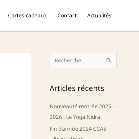
Cartes-cadeaux
Contact
Actualités
R
e
c
Articles récents
h
e
Nouveauté rentrée 2025 –
r
2026 : Le Yoga Nidra
c
Fin d’année 2024 CCAS
h