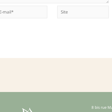
Site
il*
8 bis rue 