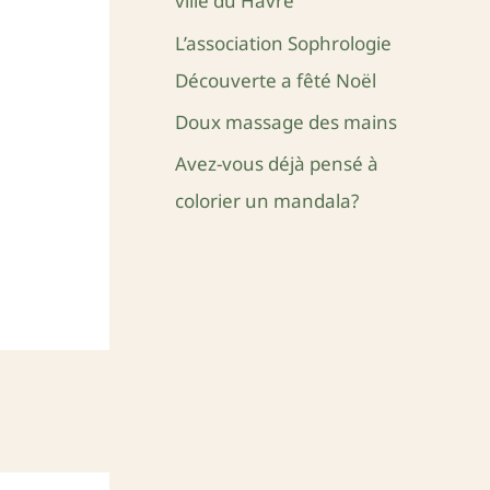
ville du Havre
e
L’association Sophrologie
r
Découverte a fêté Noël
Doux massage des mains
:
Avez-vous déjà pensé à
colorier un mandala?