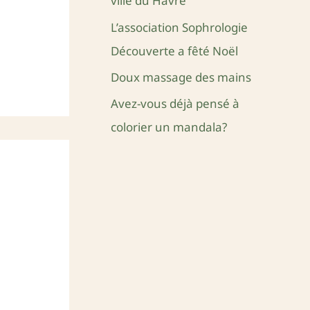
ville du Havre
e
L’association Sophrologie
r
Découverte a fêté Noël
Doux massage des mains
:
Avez-vous déjà pensé à
colorier un mandala?