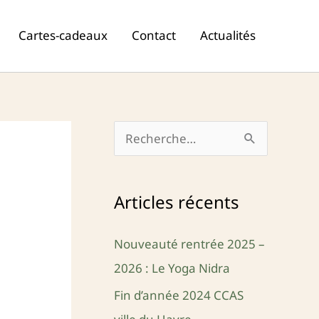
Cartes-cadeaux
Contact
Actualités
R
e
c
Articles récents
h
e
Nouveauté rentrée 2025 –
r
2026 : Le Yoga Nidra
c
Fin d’année 2024 CCAS
h