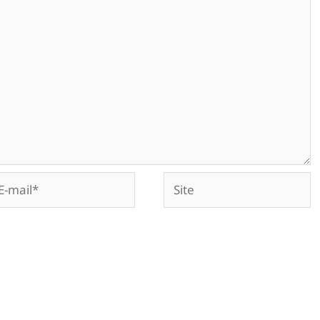
Site
il*