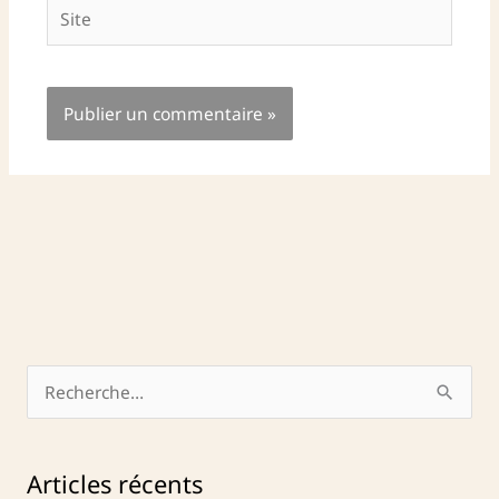
Site
R
e
c
Articles récents
h