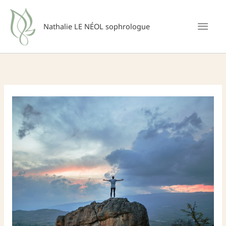
Aller
Men
au
Nathalie LE NÉOL sophrologue
princ
contenu