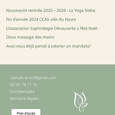
e
Nouveauté rentrée 2025 – 2026 : Le Yoga Nidra
r
Fin d’année 2024 CCAS ville du Havre
c
L’association Sophrologie Découverte a fêté Noël
h
Doux massage des mains
e
Avez-vous déjà pensé à colorier un mandala?
r
:
nathalie.leneol@gmail.com
06 35 78 77 76
Confidentialité
Mentions légales
Plan d'accès