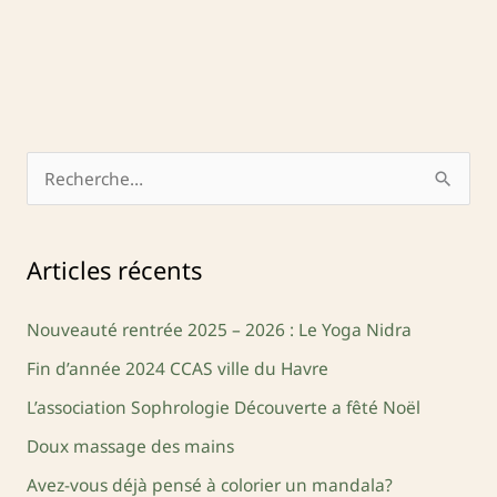
R
e
c
Articles récents
h
e
Nouveauté rentrée 2025 – 2026 : Le Yoga Nidra
r
Fin d’année 2024 CCAS ville du Havre
c
L’association Sophrologie Découverte a fêté Noël
h
Doux massage des mains
e
Avez-vous déjà pensé à colorier un mandala?
r