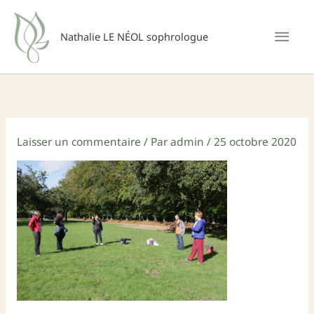
Aller
Men
au
Nathalie LE NÉOL sophrologue
princ
contenu
Laisser un commentaire
/ Par
admin
/
25 octobre 2020