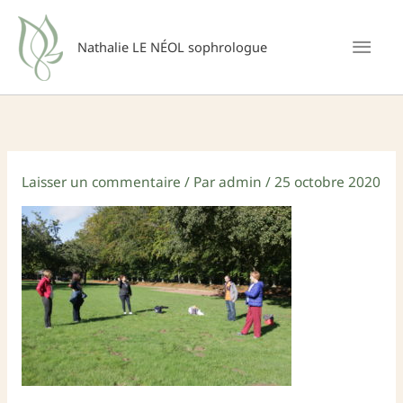
Aller
Men
au
Nathalie LE NÉOL sophrologue
princ
contenu
Laisser un commentaire
/ Par
admin
/
25 octobre 2020