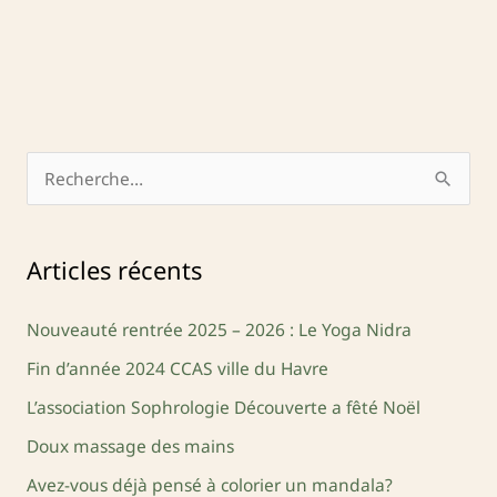
R
e
c
Articles récents
h
e
Nouveauté rentrée 2025 – 2026 : Le Yoga Nidra
r
Fin d’année 2024 CCAS ville du Havre
c
L’association Sophrologie Découverte a fêté Noël
h
Doux massage des mains
e
Avez-vous déjà pensé à colorier un mandala?
r