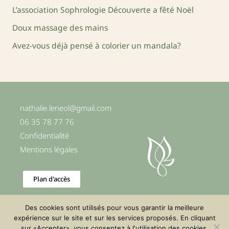
c
L’association Sophrologie Découverte a fêté Noël
h
Doux massage des mains
e
Avez-vous déjà pensé à colorier un mandala?
r
:
nathalie.leneol@gmail.com
06 35 78 77 76
Confidentialité
Mentions légales
Plan d'accès
Des cookies sont utilisés pour vous garantir la meilleure
expérience sur le site et sur les services proposés. En cliquant
sur «Accepter», vous consentez à l'utilisation des cookies.