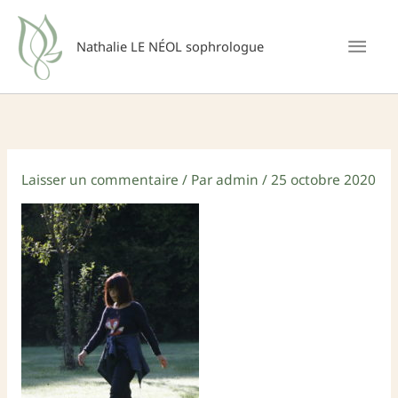
Aller
Men
au
Nathalie LE NÉOL sophrologue
princ
contenu
Laisser un commentaire
/ Par
admin
/
25 octobre 2020