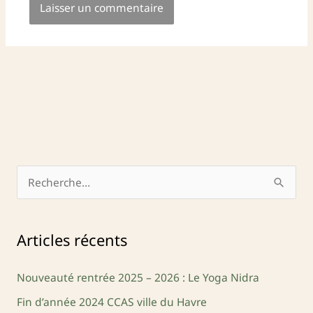
R
e
c
Articles récents
h
e
Nouveauté rentrée 2025 – 2026 : Le Yoga Nidra
r
Fin d’année 2024 CCAS ville du Havre